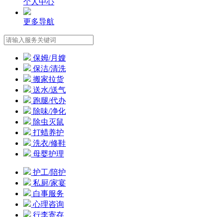
个人中心
更多导航
保姆/月嫂
保洁/清洗
搬家拉货
送水/送气
跑腿/代办
除味/净化
除虫灭鼠
打蜡养护
洗衣/修鞋
母婴护理
护工/陪护
私厨/家宴
白事服务
心理咨询
行李寄存