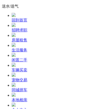
送水/送气
回到首页
招聘求职
房屋租售
生活服务
闲置二手
车辆买卖
宠物交易
同城拼车
本地相亲