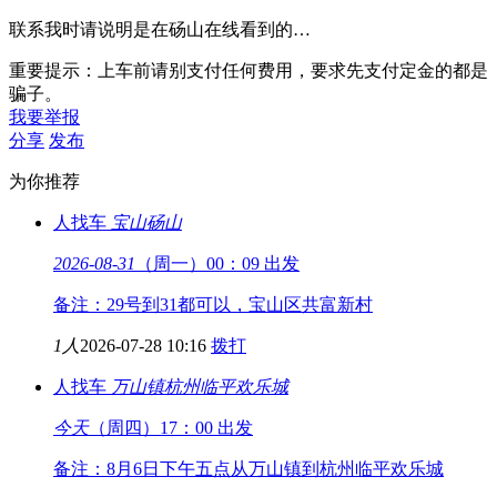
联系我时请说明是在砀山在线看到的…
重要提示：上车前请别支付任何费用，要求先支付定金的都是
骗子。
我要举报
分享
发布
为你推荐
人找车
宝山
砀山
2026-08-31
（周一）00：09 出发
备注：29号到31都可以，宝山区共富新村
1人
2026-07-28 10:16
拨打
人找车
万山镇
杭州临平欢乐城
今天
（周四）17：00 出发
备注：8月6日下午五点从万山镇到杭州临平欢乐城